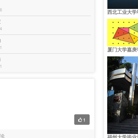
6
西北工业大学
度
4
的
1
厦门大学嘉庚
错
1
1
评论
福州大学毕业