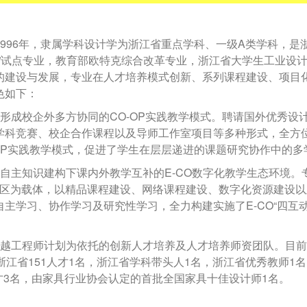
996
年，隶属学科设计学为浙江省重点学科、一级
A
类学科，是浙
养”试点专业，教育部欧特克综合改革专业，浙江省大学生工业设
的建设与发展，专业在人才培养模式创新、系列课程建设、项目
色如下：
形成校企外多方协同的
CO-OP
实践教学模式。聘请国外优秀设
学科竞赛、校企合作课程以及导师工作室项目等多种形式，全方位
OP
实践教学模式，促进了学生在层层递进的课题研究协作中的多
自主知识建构下课内外教学互补的
E-CO
数字化教学生态环境。
区为载体，以精品课程建设、网络课程建设、数字化资源建设以
自主学习、协作学习及研究性学习，全力构建实施了
E-CO
“四互
越工程师计划为依托的创新人才培养及人才培养师资团队。目前
浙江省
151
人才
1
名，浙江省学科带头人
1
名，浙江省优秀教师
1
名
才
3
名，由家具行业协会认定的首批全国家具十佳设计师
1
名。