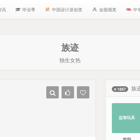
资讯
毕业季
中国设计原创奖
金圆规奖
中
族迹
独生女热
族
# 1887
益智玩具
类型