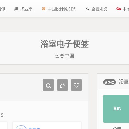
资讯
毕业季
中国设计原创奖
金圆规奖
中
浴室电子便签
艺赛中国
浴室
# 342
其他
类型