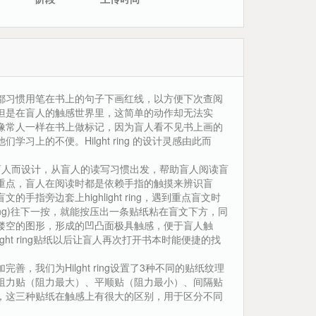
都习惯用笔在书上的句子下画红线，以方便下次查阅
但是在盲人的触感世界里，这简单的动作却无法实
像常人一样在书上做标记，因为盲人看不见书上画的
学习上的不便。Hilght ring 的设计灵感由此而
ring为盲人而设计，从盲人的读写习惯出发，帮助盲人阅读盲
重点，盲人在阅读时都是依赖手指的触摸来辨识盲
的手指旁边套上highlight ring，遇到重点盲文时
ght ring)往下一按，就能按压出一条贴纸粘在盲文下方，同
镂空的图形，形成的凹凸面极具触感，便于盲人触
light ring贴纸以后让盲人再次打开书本时能便捷的找
完善，我们为Hilght ring设置了3种不同的贴纸纹理
阻力贴（阻力最大）、平顺贴（阻力最小）、间隔贴
，这三种贴纸在触感上有很大的区别，用于区分不同