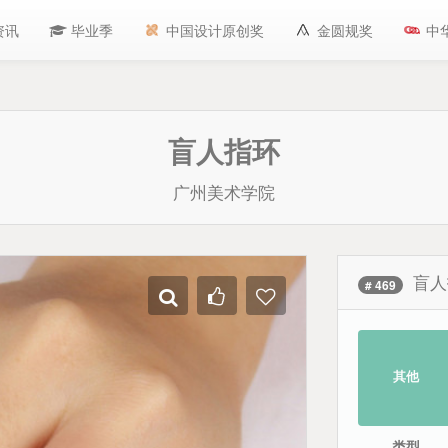
资讯
毕业季
中国设计原创奖
金圆规奖
中
盲人指环
广州美术学院
盲人
# 469
其他
类型