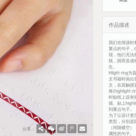
作品描述
我们在阅读时
重点的句子，
现，他们无法
线，因而造成他们
生。
Hilght 
文书籍时画出
文，在其触摸盲文
将(highli
时贴纸上设有
摸。贴上high
到重点句子。
为了让设计更加
类型，分别是
（间隔镂空）
分享：
属性的句子。