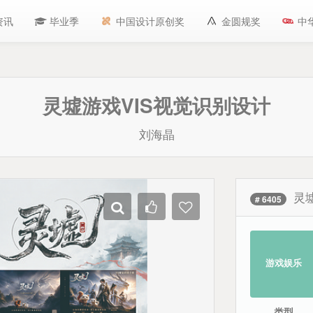
资讯
毕业季
中国设计原创奖
金圆规奖
中
灵墟游戏VIS视觉识别设计
刘海晶
灵
# 6405
游戏娱乐
类型