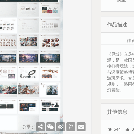
作品描述
作
《灵墟》立足
观，是一款国
搜打撤玩法，
与深度策略博
游玩需求。专
规则，一路同
幻冒险。
其他信息
分享：
544
0