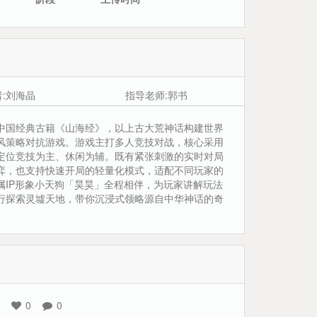
者:刘海晶
指导老师:郭书
中国经典古籍《山海经》，以上古大荒神话构建世界
风策略对抗游戏。游戏主打多人竞技对战，核心采用
定位竞技为主、休闲为辅。既有紧张刺激的实时对局
弈，也支持快速开局的轻量化模式，适配不同玩家的
属IP形象小天狗「昊昊」全程相伴，为玩家讲解玩法
行探索灵墟天地，带你沉浸式领略源自中华神话的奇
0
0