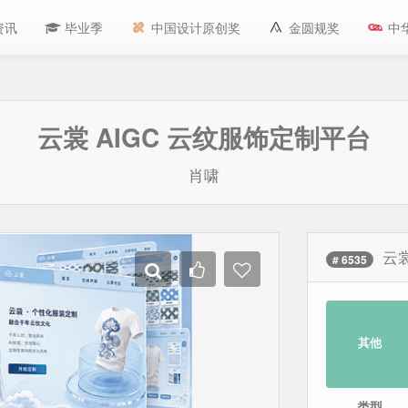
资讯
毕业季
中国设计原创奖
金圆规奖
中
云裳 AIGC 云纹服饰定制平台
肖啸
云裳
# 6535
其他
类型