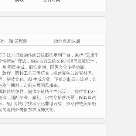
 孙一涵 吴熠豪
指导老师:朱媛
IGC 技术打造的传统云纹服饰定制平台，秉持 “云启千
个性新裳” 理念，融合古典云纹文化与现代服装设计，
、AI 图案生成、服饰定制、国风文化传播功能。
、纹样、面料工艺三类研究，搭建完备云纹素材库。
样、解读文化、AI 生成方案、下单定制四步流程，自
色彩与面料，定制专属国风服饰。
重构传统纹样，提供全链路个性化设计、纹样文化科
资源，适配毕业、婚礼、日常穿搭多场景，配套直观
面。项目以数字技术活化非遗云纹，推动传统美学融
面向海内外传播东方服饰文化。