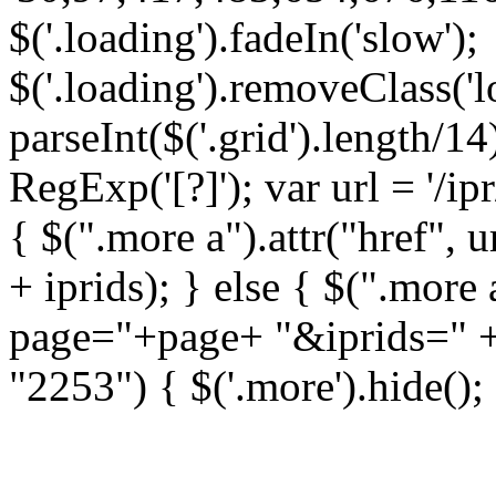
$('.loading').fadeIn('slow');
$('.loading').removeClass('l
parseInt($('.grid').length/1
RegExp('[?]'); var url = '/ipr/
{ $(".more a").attr("href"
+ iprids); } else { $(".more 
page="+page+ "&iprids=" + ip
"2253") { $('.more').hide();