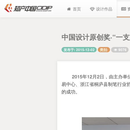
首页
设计作品
中国设计原创奖·“一
9076
发布于: 2015-12-02
类别:
 2015
12
2
年
月
日，由主办单
易中心、浙江省桐庐县制笔行业
的成功。