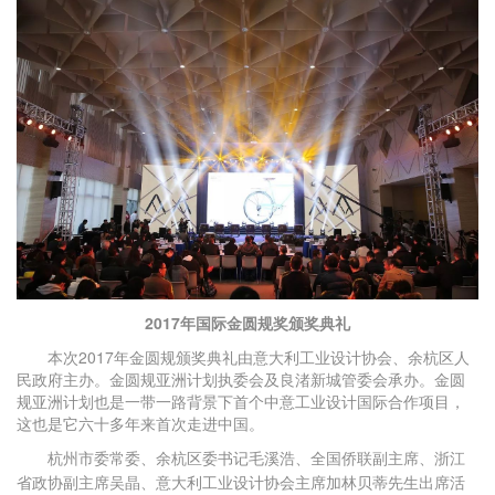
2017年国际金圆规奖颁奖典礼
本次2017年金圆规颁奖典礼由意大利工业设计协会、余杭区人
民政府主办。金圆规亚洲计划执委会及良渚新城管委会承办。金圆
规亚洲计划也是一带一路背景下首个中意工业设计国际合作项目，
这也是它六十多年来首次走进中国。
杭州市委常委、余杭区委书记毛溪浩、全国侨联副主席、浙江
省政协副主席吴晶、意大利工业设计协会主席加林贝蒂先生出席活