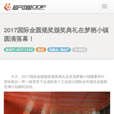
Toggl
navig
2017国际金圆规奖颁奖典礼在梦栖小镇
圆满落幕！
8922
发布于: 2017-12-05
类别:
转载自: 淘知产
今天，2017国际金圆规奖颁奖典礼在良渚梦栖小镇隆重举行，
意味着在一带一路背景下达成的首个工业设计国际合作项目金圆规
亚洲计划顺利启动。