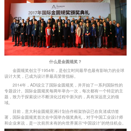
什么是金圆规奖？
金圆规奖创立于1954年，是创立时间最早也最有影响力的全球
设计大奖，已成为设计界最高荣誉指标。
2014年，ADI设立了国际金圆规奖，并开始了一系列国际性的
专题设计。国际金圆规奖每两年举办一次，每次都有一个特定的主
题，致力于探索设计不断演化过程中新兴的，具有深远意义的领
域。
目前，意大利金圆规亚洲计划合作框架协议已在良渚成功签
署，国际金圆规奖首次在中国举办颁奖典礼，对于中国工业设计师
和企业来说，是一次前所未有的向世界展示“中国设计”的绝佳机会。