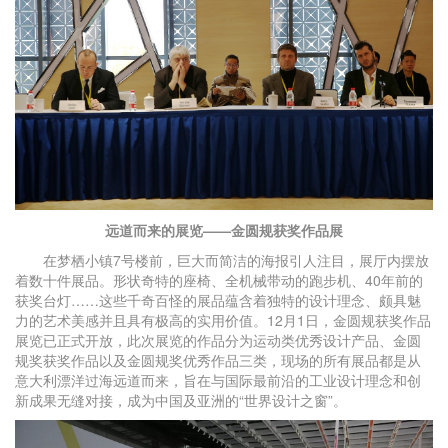
远道而来的展览——金圆规获奖作品展
在梦栖小镇7号楼前，巨大而简洁的海报引人注目，展厅内摆放
着数十件展品。形状奇特的座椅、全机械带动的跑步机、40年前的
获奖台灯……这些千奇百怪的展品蕴含着独特的设计理念、颇具魅
力的艺术美感并且具有极高的实用价值。12月1日，金圆规获奖作品
展览已正式开放，此次展览的作品分为运动类优秀设计产品、金圆
规奖获奖作品以及金圆规奖优秀作品三类，现场的所有展品都是从
意大利漂洋过海远道而来，旨在与国际最前沿的工业设计理念和创
新成果无缝对接，成为中国及亚洲的“世界设计之窗”。