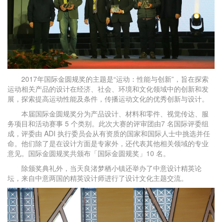
2017年国际金圆规奖的主题是“运动：性能与创新”，旨在探索
运动相关产品的设计在经济、社会、环境和文化领域中的创新和发
展，探索提高运动性能及条件，传播运动文化的优秀创新与设计。
本届国际金圆规奖分为产品设计、材料和零件、视觉传达、服
务项目和活动赛事 5 个类别。此次大赛的评审团由7 名国际评委组
成，评委由 ADI 执行委员会从有资质的国家和国际人士中挑选并任
命。他们除了是在设计方面是专家外，还代表其他相关领域的专业
意见。国际金圆规奖共颁布「国际金圆规奖」10 名。
除颁奖典礼外，当天良渚梦栖小镇还举办了中意设计精英论
坛，来自中意两国的精英设计师进行了设计文化主题交流。