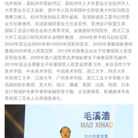
动并致辞，原杭州市委副书记、原杭州市人大常委会主任杭州市人
大常委会主任王金财、原中华人民共和国外交部驻澳大利亚珀斯总
领事汪银儿、杭州市政协副主席叶鉴铭、良渚新城党工委书记管委
会主任黄德伟、良渚新城管委会主任吴宏伟、亚洲设计联盟主席、
国际工业设计联合会前主席李淳寅、金圆规研究院院长、西北工业
大学工业设计研究所所长余隋怀教授 、2004世界半程马拉松冠军、
2002年亚运会5000米和10000米冠军孙英杰、2006年赛艇锦标赛轻
量级2000米双人双桨冠军、2012年伦敦奥运会女子轻量级双人双桨
亚军徐东香、2005年第八届世界武术锦标赛女子南拳冠军毛娅绮、
2010年亚运会赛艇女子轻量级双人双桨金牌潘飞鸿，来自清华大学
美术学院、中央美术学院、中国美术学院、浙江大学、同济大学、
华东理工大学、江南大学、广州美术学院、浙江工业大学等数十所
高校的院长教授。意大利、瑞士、挪威、美国、法国、韩国、日本
设计领域的专家学者和金融投资大咖、企业家精英、权威媒体等各
界精英三百余人出席颁奖典礼。