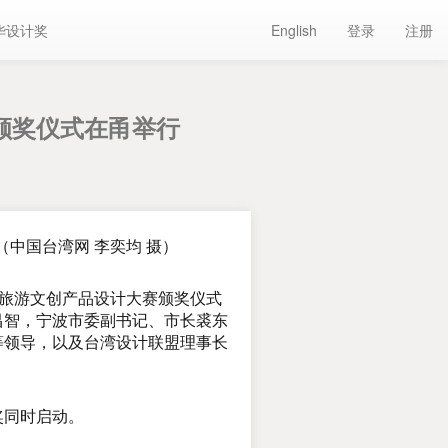
华设计奖
English
登录
注册
颁奖仪式在甬举行
中国台湾网 李奕均 摄）
”旅游文创产品设计大赛颁奖仪式
昌智，宁波市委副书记、市长裘东
等领导，以及台湾设计联盟理事长
奖同时启动。