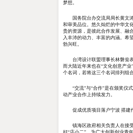
梦想。
国务院台办交流局局长黄文涛在
和审美品位。悠久灿烂的中华文
贵的资源，是彼此合作发展、融
入丰沛的动力、丰富的内涵。希
勃兴旺。
台湾设计联盟理事长林磐耸表示
而大陆近年来也在“文化创意产业”
个名词，若将这三个名词排列组
“交流”与“合作”是在颁奖仪
动产业合作上持续发力。
促成优质项目落户宁波 搭建作
镇海区政府相关负责人在接受记
好“店小二”，为广大创新创业青