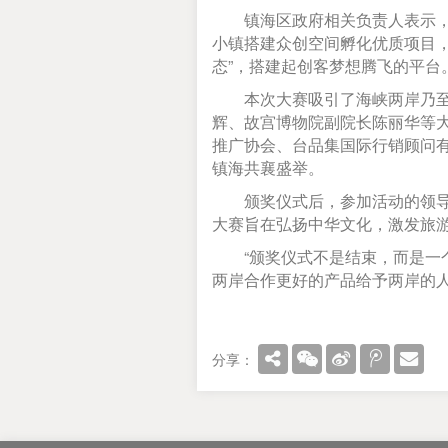
镇海区政府相关负责人表示，目
小镇搭建众创空间孵化优质项目
态”，搭建起创客梦想腾飞的平台
本次大赛吸引了海峡两岸乃至海
辉、故宫博物院副院长陈丽华等
推广协会、台品集国际行销顾问
镇海共襄盛举。
颁奖仪式后，参加活动的领导嘉
大赛旨在弘扬中华文化，激发旅
“颁奖仪式不是结束，而是一个
两岸合作更好的产品给予两岸的
分享：