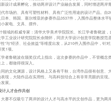
创新设计成果孵化，推动两岸设计产业融合发展，同时增进两岸
市场的、具有可塑性材料、具有广泛性用途的设计产品。自201
日本、韩国、塞尔维亚的参赛作品3537件，入围作品整体水平
能小家电、文具、摆件。
设计领域的权威专家：清华大学美术学院院长、长江学者鲁晓波，
大学工业设计研究院院长余隋怀，同济大学设计创意学院教授范
好性”与“经济、社会效益”等维度出发，从210件入围作品中，针
新奖1项。
者鲁晓波在颁奖仪式上指出，这次参赛的作品中，不管概念类
性上，都做得很深入。
的文化渊源，设计风格上又各有千秋，台湾作品很有创意、大
的表现，大陆作品在实用性、与高科技结合上有非常亮眼的呈现
合发展。
设计人才合作共创
赛不仅吸引了两岸的设计人才与高水平的文创作品，更为两岸
。