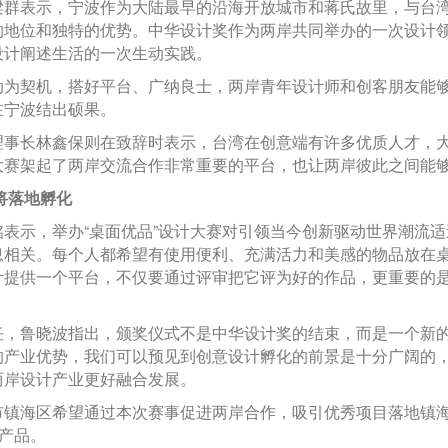
表示，宁波作为大陆最早的沿海开放城市和蒋氏故里，与台湾
的地位和独特的优势。中华设计奖作为两岸共同举办的一次设计
设计阐述生活的一次生动实践。
契机，搭好平台、广纳良士，两岸青年设计师和创客朋友能够
在宁波结出硕果。
长林鑫保则在致辞时表示，台湾在创意端有许多优质人才，大
大赛架起了两岸交流合作非常重要的平台，也让两岸彼此之间能
将落地孵化
示，举办“桌面优品”设计大赛对引领当今创新驱动世界潮流适
息相关。每个人都希望有使用便利、充满活力和美感的物品放在
计提供一个平台，不仅要通过评审把它评为好的作品，更重要的
鲁晓波指出，颁奖仪式不是中华设计奖的结束，而是一个新的
的产业优势，我们可以预见到创意设计孵化的前景是十分广阔的
两岸设计产业更好融合发展。
海区希望通过本次赛事促进两岸合作，吸引优秀项目落地镇海
”产品。