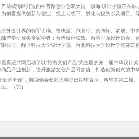
前镇海区打造的中官路创业创新大街、镇海i设计小镇正在崛
，为创客提供创新与创业、线上与线下、孵化与投资以及项目、导
。
外设计界的领军人物。鲁晓波、范圣玺、余隋怀、罗成、中央
大陆产学研顶尖专家学者；台湾设计联盟、台湾平面设计协会、
有限公司、醒吾科技大学设计学院、台北科技大学设计学院建筑
宾还共同启动了以“旅游文创产品”为主题的第二届中华设计奖
游商品产业创新，提升旅游文创产品附加值，打造创新创意的中
新的开始”，陈德铭会长对大赛提出期望表示，希望在第二届、
人民。（完）