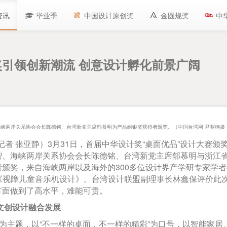
资讯
毕业季
中国设计原创奖
金圆规奖
中
引领创新潮流 创意设计孵化前景广阔
海峡两岸关系协会会长陈德铭、台湾新党主席郁慕明为产品组银奖获得者颁奖。（中国台湾网 尹赛楠摄 
者 张亚静）3月31日，首届中华设计奖“桌面优品”设计大赛颁
智、海峡两岸关系协会会长陈德铭、台湾新党主席郁慕明与浙江
颁奖，来自海峡两岸以及海外的300多位设计界产学研专家学
和《视障儿童音乐机设计》。台湾设计联盟副理事长林鑫保评价此
方面做到了高水平，难能可贵。
文创设计融合发展
为主题，以“不一样的桌面，不一样的精彩”为口号，以智能家居