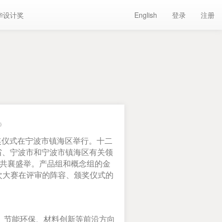
华设计奖
English
登录
注册
）
奖仪式在宁波市镇海区举行。十二
省、宁波市和宁波市镇海区有关领
者共襄盛举。产品组和概念组的金
次大赛在评审的阵容、颁奖仪式的
、节能环保、材料创新等前沿方向