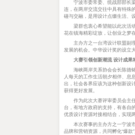
宁波市委常委、统战部部长梁群
连，在两岸交流交往中具有特殊
碰与交融，是用设计点缀生活、
梁群也衷心希望能以此次活动为
花在镇海精彩绽放，让创业之梦
主办方之一台湾设计联盟副理事
发展的机会。中华设计奖的设立
大赛引领创新潮流 设计成果
海峡两岸关系协会会长陈德铭表
人每天的工作生活朝夕相伴、息
出，社会各界应该为这种创新设
获得更好发展。
作为此次大赛评审委员会主任，
台，有地方政府的支持，有各自
优质设计资源对接相结合，实现
本次赛事的主办方之一宁波市镇
品牌和营销资源，共同孵化“爆款