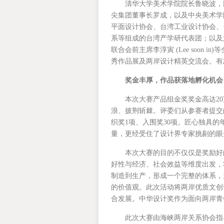
清华大学美术学院院长鲁晓波，
尖集团董事长罗成，以及中央美术学
平面设计协会、台湾工业设计协会、
系等组成的台湾产学研代表团；以及意大
联合会前主席李淳寅 (Lee soo
秀作品展及两岸设计精英交流会。有
奖金丰厚，作品获落地孵化机会
本次大赛产品组金奖奖金高达2
浪、披荆斩棘。评委们从参赛者提交的
织奖1项、入围奖30项。匠心独具
量，更经受住了设计界专家挑剔的眼
本次大赛的目的不仅仅是奖励好
好性与经济、社会效益等维度出发，
制造到生产，形成一个完整的体系，
的价值观。此次活动将两岸优质文创
合发展。中华设计奖作为面向两岸青
此次大赛由海峡两岸关系协会指