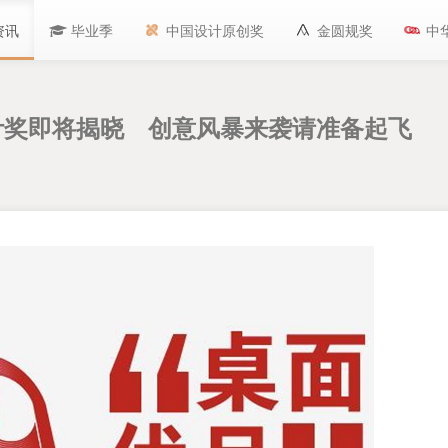
资讯
毕业季
中国设计原创奖
金圆规奖
中
计奖即将揭晓 创意风暴来袭请准备起飞