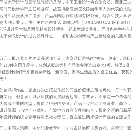
同济大学设计创意学院教授范圣玺，中国工业设计协会副会长、西北工业
院时尚设计学部主任郝凝辉、故宫博物院副院长陈丽华等人为代表的大陆
台湾生活美学推广协会、台品集国际行销顾问有限公司、醒吾科技大学设
利工业设计协会主席卢西亚诺·加林贝蒂（LUCIANO GALIMBER
n in)等全球设计界大咖及两岸精英设计师将一起出席颁奖典礼。同时也将举办
志于创意设计的朋友还等什么，一场顶尖的创新与产业相结合的头脑风暴
0万元，概念奖金奖奖金高达10万元。大赛经历严格的“初审、终审”，到
210件入围作品中，分别从概念类和产品类各评选出金奖1项、银奖2项
的年轻设计师们带来极具创新性、新价值、提高生活品质的桌面优品。获奖
光！
的创意和作品，更重要的是挖掘作品的商业价值使之落地孵化。每一件获
将文化、创意设计以及科技的发展融合起来。有些设计不单是一个单体的
为传统企业的转型，提供了很好的案例。产品不仅推动了制造业、商业，
设计资源与当地产业优势、宁波地方政府支撑相结合，带来全新的创新示
年设计师的综合赛事将肩负社会责任，旨在通过两岸设计产业的交流合作
导，中国台湾网、中华职业教育社、宁波市镇海区人民政府、台湾设计联盟