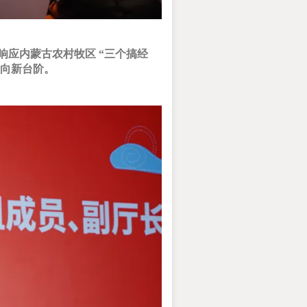
应内蒙古农村牧区 “三个搞经
迈向新台阶。