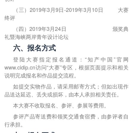
（三）
2019
年
3
月
9
日
-2019
年
3
月
10
日
大赛
终评
（四）
2019
年
3
月
24
日
颁奖典
礼暨海峡两岸青年设计论坛
六、报名方式
登陆大赛指定报名通道：“知产中国”官网
www.cidip.cn
访问“大赛”专区，根据页面提示和相关
说明完成报名和作品提交流程。
如提交实物作品，请采用邮寄方式；但如出现作
品送达延迟、丢失或损坏，由本人承担相关责任。
本大赛不收取报名、参评、参展等费用。
参评产品寄送费和领奖交通食宿费，由参评者自
行承担。