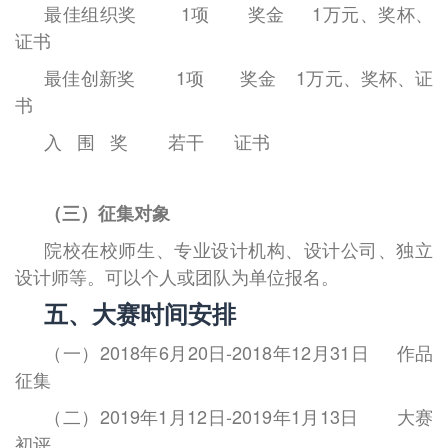
最佳组织奖
1
项
奖金
1
万元、奖杯、
证书
最佳创新奖
1
项
奖金
1
万元、奖杯、证
书
入
围
奖
若干
证书
（三）征集对象
院校在校师生、专业设计机构、设计公司、独立
设计师等。可以个人或团队为单位报名。
五、大赛时间安排
（一）
2018
年
6
月
20
日
-2018
年
12
月
31
日
作品
征集
（二）
2019
年
1
月
12
日
-2019
年
1
月
13
日
大赛
初评