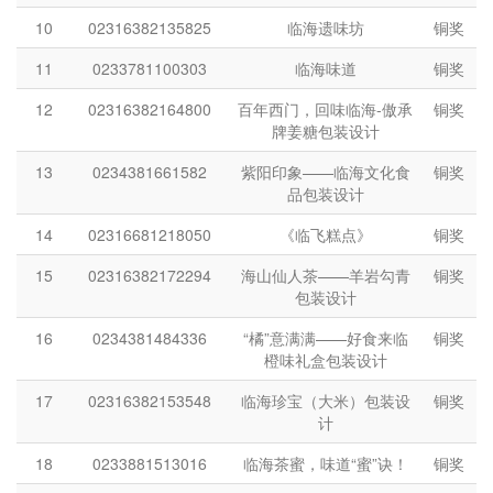
10
02316382135825
临海遗味坊
铜奖
11
0233781100303
临海味道
铜奖
12
02316382164800
百年西门，回味临海-傲承
铜奖
牌姜糖包装设计
13
0234381661582
紫阳印象——临海文化食
铜奖
品包装设计
14
02316681218050
《临飞糕点》
铜奖
15
02316382172294
海山仙人茶——羊岩勾青
铜奖
包装设计
16
0234381484336
“橘”意满满——好食来临
铜奖
橙味礼盒包装设计
17
02316382153548
临海珍宝（大米）包装设
铜奖
计
18
0233881513016
临海茶蜜，味道“蜜”诀！
铜奖