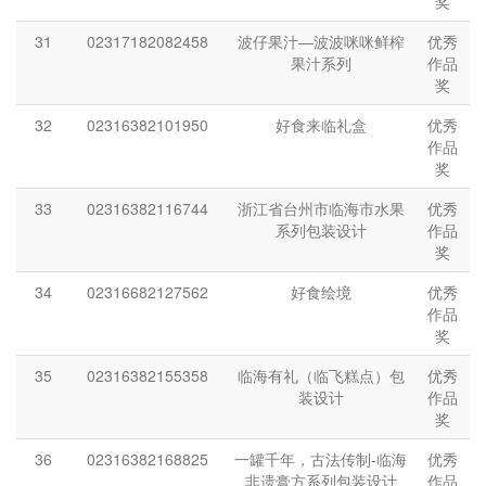
奖
31
02317182082458
波仔果汁—波波咪咪鲜榨
优秀
果汁系列
作品
奖
32
02316382101950
好食来临礼盒
优秀
作品
奖
33
02316382116744
浙江省台州市临海市水果
优秀
系列包装设计
作品
奖
34
02316682127562
好食绘境
优秀
作品
奖
35
02316382155358
临海有礼（临飞糕点）包
优秀
装设计
作品
奖
36
02316382168825
一罐千年，古法传制-临海
优秀
非遗膏方系列包装设计
作品