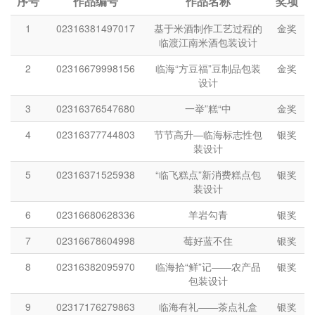
序号
作品编号
作品名称
奖项
1
02316381497017
基于米酒制作工艺过程的
金奖
临渡江南米酒包装设计
2
02316679998156
临海“方豆福”豆制品包装
金奖
设计
3
02316376547680
一举”糕“中
金奖
4
02316377744803
节节高升—临海标志性包
银奖
装设计
5
02316371525938
“临飞糕点”新消费糕点包
银奖
装设计
6
02316680628336
羊岩勾青
银奖
7
02316678604998
莓好蓝不住
银奖
8
02316382095970
临海拾“鲜”记——农产品
银奖
包装设计
9
02317176279863
临海有礼——茶点礼盒
银奖