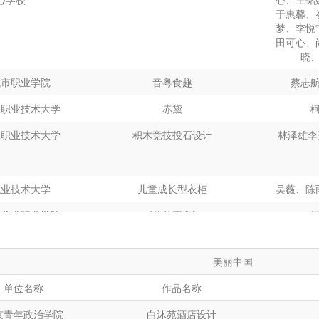
南轻工职业学院
《柿子酥》包装设计
胡佳
于惠馨、
南轻工职业学院
《石兽憨憨》文创设计
梦、李悦
田可心、
南轻工职业学院
黑陶魂
孙
晓
南轻工职业学院
《喵赛克》宠物食品
城市职业学院
音粤食趣
蔡志
州职业技术学院
白马族IP设计
刘雨
工职业技术大学
赤黛
市第四职业技术学校
《柳州螺蛳粉海报》
工职业技术大学
积木竞技投石设计
林泽雄李
东科技职业学院
山水枣庄
刘静
东科技职业学院
枣庄秋艳石榴汁包装设计
职业技术大学
儿童成长型衣柜
吴薇、陈
机电职业技术学院
《潮韵点心》
陈艺宁
艺美术职业学院
《竹节高升》
艺美术职业学院
《醉花酒卿》陶瓷白酒酒具设计
京青年政治学院
菊花白包装设计
美丽中国
京青年政治学院
汾韵华章包装设计
中等专业学校
飘色印象
曾惕
单位名称
作品名称
京青年政治学院
国风二次元人物设计
职业技术学院
“清荷唐韵”工夫茶具
京青年政治学院
白沐苑酒店设计