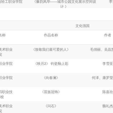
职业技术学院
UF智能栽培花盆
南轻工职业学院
《豫韵风华
——
城市公园文化展示空间设
李
南轻工职业学院
《南澳海胆粽》包装设计
陈子怡
计
》
美术职业技术学
“智箱净驰者”——智能换箱无人驾驶清扫
院
车
国际标榜职业学院
环树者
南轻工职业学院
腾虎纹样设计及应用方案
王
禺职业技术学院
味忆宝——老年人调料使用提醒器
工艺美术职业学院
《
“
粟
”
风而上》
文化强国
南轻工职业学院
川之言
张
禺职业技术学院
老有所“衣”——老年人数字智能穿衣系统
名称
南轻工职业学院
作品名称
小小设计师
作者
刘芳
工艺美术职业学院
锦绣龙泉
-
石家庄龙泉湖小微公园设计
南轻工职业学院
韵豫新境
圳城市职业学院
新型青年社区方案设计
张小
美术职业
《致敬我们最可爱的人》
毛俏丽、吴晶
南轻工职业学院
城市切片
杨
院
南轻工职业学院
龙门幼儿园室内设计方案
西演艺职业学院
广西柳州“螺校长”螺蛳粉品牌设计
项军桥
职业学院
《映月
2
》
钧瓷釉上彩
李雪亚
南轻工职业学院
初心
——
景观装置设计
樊
东科技职业学院
《中华传统文化-二十四节气》
职业学院
《向春澜》
何泽、康罗莹
南轻工职业学院
户外劳动者驿站设计方案
东科技职业学院
潍坊非遗海报设计
南轻工职业学院
大别山村落景观改造设计方案
四职业技
《苗族冠饰》
陈嘉欣
机电职业技术学院
《茶韵山水包装设计》
梁子
学校
南轻工职业学院
智慧本草
—
中医药创新展
王佳
工艺美术职业学院
《不能说的秘密》
美术职业
《问石》
魏礼杰
院
工艺美术职业学院
湖南红艳兰花生态园概念方案设计
华立科技职业学院
《国家级非遗技艺-六堡茶包装设计》