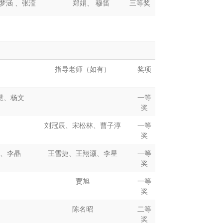
张泽楷
林万蔚
三等奖
梦涵
、张滢
郑娟、
穆笛
三等奖
、牛清田、王
郑格槿、刘小红
三等奖
轶炜
刘梦
张婷婷
三等奖
罕勋禹
王翔宇
刘涓
张峻
三等奖
腾 邓博曦
张晓菲
三等奖
徐秀莹
陈炬 徐秋莹
三等奖
刘仕飘
王谷龙
赖婉青
纪
三等奖
鸽 王欣兰
许琳、耿雪莉
三等奖
繁芳
李威
张诗墨 徐秋莹
三等奖
园、宋子铭
指导老师（如有）
刘媛
三等奖
奖项
杨佳宁
张以宁
三等奖
单世豪
邹宇
三等奖
珊、郑思媛、杨济
莫萍、张汉水
三等奖
慧、杨文
一等
婷、陈晓如
冰洁 蒙冉
刘诗园 耿雪莉
三等奖
奖
夏馨馨
石鑫
三等奖
，苏小岸，兰
陆娟娟、郭永宁
三等奖
刘冠辰、宋松林、曹子淳
一等
露
奖
俊毅
白若菡
肖璐
三等奖
满莹菲
张天娇,田雨
三等奖
、李晶
王雪捷、王翔灏、李星
一等
曹毅王泳淇
范春燕
三等奖
奖
秦硕
王小虎
三等奖
张海涛
陈文月
三等奖
贾旭
一等
翔、何舒朗
郑龙伟
三等奖
奖
欣、王润莉、祝艺
孙莎莎、刘橹、田
三等奖
芯、陈常安
芳
龚项成
三等奖
陈名昭
二等
奖
胡冀现
三等奖
王苡棠
陈舒薇、黎映如
三等奖