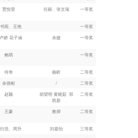
黄昭媛
姜兵，陈改梅
二等奖
彭晖轩
陈玫琼，吴焯毅，罗冠
二等奖
贾悦莹
任丽、张文瑞
一等奖
章
晓芬,彭霞
毛明,姚大斌
三等奖
徐镇亨
温冠宁
二等奖
田书雨、王艳
一等奖
张金宇
陈昱光、匡路敏
三等奖
娴、刘孜
武宇、祝洪珍
三等奖
卢娇
花子涵
余婕
一等奖
李明月
周亚男
三等奖
兰堰
毛茅
三等奖
张楠
袁廷婷
三等奖
鲍萌
一等奖
陈艺玮
苏天高、廖栋
三等奖
马一天
周亚男
三等奖
卢燚芳
苏天高、廖栋
三等奖
何奇
杨昕
二等奖
卢俊菘
周亚男
三等奖
郑宇帆
赖双安、林国枝、涂培
三等奖
余德彬
/
二等奖
葛一川
周亚男
三等奖
佳
赵颖
胡望明
黄晓茹
郑
二等奖
耿晨晨
李兰
三等奖
梁烨
陈惠华
三等奖
凯新
张青
许德辉、林少扬
三等奖
朱奕煌
易熙琼
三等奖
王豪
教师
二等奖
嘉渝 黄晓慧
曾惕惕、宛明珠
三等奖
林万蔚
三等奖
陈衍浩、周升
刘嘉怡
三等奖
谢雅妮
李文
王辉
三等奖