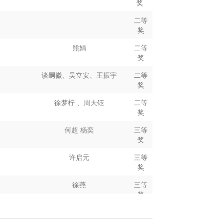
奖
汪孟娟
三等
二等
奖
奖
杏儿
三等
熊娟
二等
奖
奖
李俊怡
陈文月
三等
谈嗣徽、吴立安、王振宇
二等
奖
奖
李俊怡
陈文月
三等
徐梦柠 、周天钰
二等
奖
奖
菲、周智
邵钰闻、王之涵、吴丹
三等
何超 杨奕
三等
奖
奖
珂珂
邵钰闻、王之涵、吴丹
三等
许启元
三等
奖
奖
朱蕾
三等
徐燕
三等
奖
奖
三等
朱颖旭
三等
奖