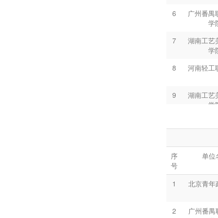
6
广州番禺
22
山
学
23
广东
7
湖南工艺
学
24
广东
8
河南轻工
25
广东
9
湖南工艺
学
10
南宁市第
术
11
广东轻工
序
单位
大
号
12
科尔沁艺
1
北京青年
13
杭州万向
2
广州番禺
学