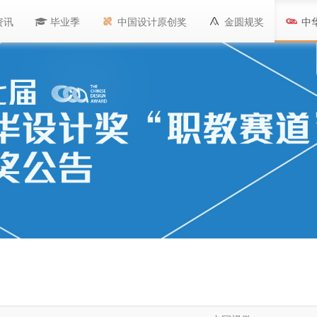
资讯
毕业季
中国设计原创奖
金圆规奖
中