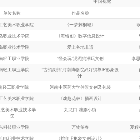
中国视觉
单位名称
作品名称
工艺美术职业学院
《一梦刺桐城》
岛职业技术学院
《海错图》数字信息设计
岛职业技术学院
爱上各地非遗
南轻工职业学院
“怪会玩”泥泥狗潮玩文创
李思
南轻工职业学院
“古鸮灵韵”河南博物院妇好鴞尊IP形象设
计
南轻工职业学院
河南中医药大学仲景文创及包装
工艺美术职业学院
《戏趣花鼓》插画设计
工艺美术职业技术学
九龙⼝-淮剧⼩镇
院
东科技职业学院
万物筝春
夏程
机电职业技术学院
《蛇年IP形象文创设计》