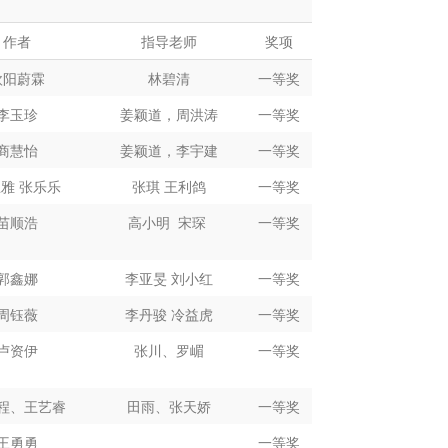
作者
指导老师
奖项
欧阳蔚霖
林碧清
一等奖
李玉珍
姜颖道，周洪涛
一等奖
商慧怡
姜颖道，李宇建
一等奖
雅 张乐乐
张琪 王利鸽
一等奖
苗顺浩
高小明
宋琛
一等奖
郭鑫娜
李亚旻 刘小红
一等奖
周钰薇
李丹骏 冷益虎
一等奖
卢资伊
张川、罗嵋
一等奖
程、王艺睿
田雨、张天娇
一等奖
王勇勇
一等奖