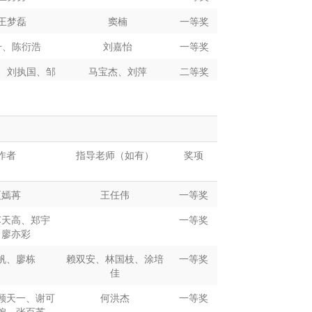
王梦磊
窦楠
一等奖
升、陈衍浩
刘嘉怡
一等奖
、刘执国、邹
马宝杰、刘萍
二等奖
得奎
刘贵晗
姜科
二等奖
邓晓彤
王嘉欣
二等奖
作者
指导老师（如有）
奖项
珠、叶倩怡
二等奖
曾凡燚
王岩
二等奖
夏嫣苒
王任伟
一等奖
苏天高、郑宇
一等奖
王岩
/
二等奖
、廖亦彩
帆、廖栋
赖双安、林国枝、涂培
一等奖
方 支茵
金鑫 张玉梅
二等奖
佳
尚琳倩
孙旋、姚蓝
二等奖
顾天一、谢可
何洪杰
一等奖
婉、张百芝、