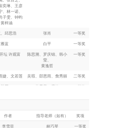
音 郑洋洋
刘小红、郑格槿
二等奖
崔奕琳、王彦
王佳鑫
许蒙 张琪
二等奖
宁、林一诺、
尚子雯、钟昀
旋 马自强
二等奖
、黄梓涵
谭秋月
张琪
王利鸽
二等奖
航、邱思浩
张肖
一等奖
佳、张雅琴
剡娟、谢冰
二等奖
柯雁蓝
白平
一等奖
韩方龑
凌小冰
二等奖
开坛 许观富
陈思溯、罗庆锦、韩小
一等奖
莹、
媛、吕高富
田雨、张天娇
二等奖
黄逸哲
郭滕亚
王珂、王小虎
二等奖
雨婕、文若莲
吴瑕、邵恩雨、詹秀丽
二等奖
、林杭妍、戴
梁秋华、梁华林、邓
二等奖
柯尊臣
苏天高、廖栋
二等奖
丹妮
世龙
郑宇帆
赖双安、涂培佳、林国
二等奖
王凯鑫
窦楠
二等奖
枝
徐书硕
窦楠
二等奖
惕、徐庄欣
二等奖
作者
指导老师（如有）
奖项
杜子谦
周同
二等奖
陈思绮
林万蔚
二等奖
李雪菲
林巧琴
一等奖