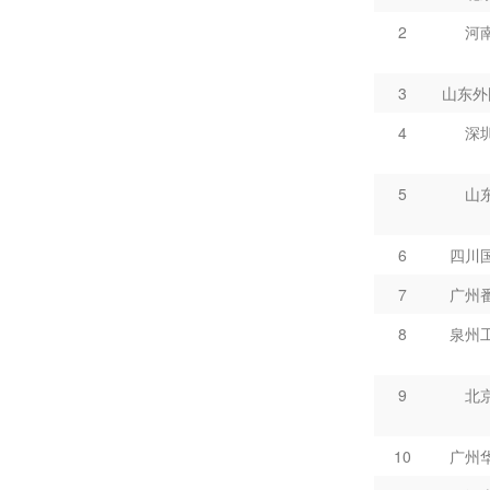
33
广州
广东轻
13
2
河
34
浙江
广东机
14
3
山东外
35
山东
山东外国
15
4
深
36
四川
四川国
16
37
四川
5
山
泉州工
17
38
四川
泉州工
18
6
四川
39
四川
泉州工
19
7
广州
40
四川
8
泉州
41
四川
东莞
20
42
泉州
东莞
21
9
北
43
中
汕头
22
10
广州
44
河