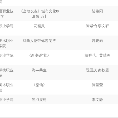
院
美术职业
《见山》
魏礼杰
语职业技
《当地友友》城市文化ip
陆艳阳
院
大学
形象设计
等专业学
此乐行
王卉玲、傅
职业学院
花精灵
陈紫怡 李文轩
校
职业学院
来自远古的婚礼
-
泥泥狗陶瓷婚庆工艺品设
姜迪
美术职业
戏曲人物带你游昆博
郭晓雨
计
学院
职业学院
大美邑商
--
安阳殷墟博物馆《大邑商》甲骨
陈怡雯
职业学院
《新潮碰“壮》
蒙鲜花、黄瑞蓉
文陶瓷文创设计
职业学院
云起时
潘玉婷、赵向
标榜职业
海—共生
阮国庆 秦秋露
慧
院
职业学院
玉栾
赵思涵、白
美术职业
《麋仙》
陈莹莹
院
美术职业
茶韵匠心
李薇
职业学院
黑羽展翅
李文静
学院
四职业技
《凤鸣朝阳》
贾旭
职业学院
森林守护
尹彤
学校