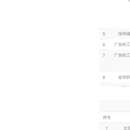
21
河
22
河
23
河
24
河
深圳
5
25
兰
广东轻
6
26
南宁
广东轻
7
27
山
28
山
金华
8
29
广东
泉州工
9
泉州工
10
30
北
31
北
中山市
11
序号
32
北
汕头
12
1
北