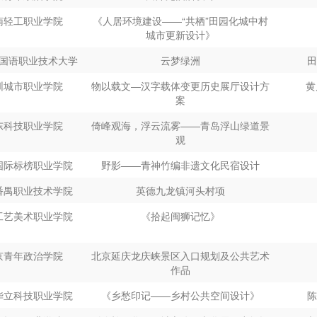
华立科技职业学院
《纵横天下》
工职业技术大学
OrbExpedition--露营电煮锅设计
南轻工职业学院
《人居环境建设
——“
共栖
”
田园化城中村
纺织服装职业技术学
妇好鸮尊新年特辑
吕
城市更新设计》
院
电职业技术学院
猫头鹰摄像头
国语职业技术大学
云梦绿洲
外国语职业技术大学
虎萌萌IP形象设计
语职业技术大学
残障儿童滑板设计
亓淑
圳城市职业学院
物以载文
—
汉字载体变更历史展厅设计方
黄
国际标榜职业学院
重塑记忆-绵竹现代图案设计
案
际标榜职业学院
明月
国际标榜职业学院
悦-四川民乐文创设计
东科技职业学院
倚峰观海，浮云流雾
——
青岛浮山绿道景
艺美术职业学院
《品味西游》
观
国际标榜职业学院
ABERRANT WEATHER IP形象设计
艺美术职业学院
《花窗观香》
国际标榜职业学院
野影
——
青神竹编非遗文化民宿设计
国际标榜职业学院
IP形象设计
艺美术职业学院
《竹林春酒》酒具套装
番禺职业技术学院
英德九龙镇河头村项
国际标榜职业学院
实录敦煌-插画设计
工艺美术职业学院
《拾起闽狮记忆》
国际标榜职业学院
春分秋分
职业技术学院
Sxbating老年人淋浴系统
工艺美术职业学院
《古港遗珍》
职业技术学院
X-SFAS“舟”——中国航天航空应急救援空
京青年政治学院
北京延庆龙庆峡景区入口规划及公共艺术
间站
作品
山市中等专业学校
三乡茶果文创设计
司徒
职业技术学院
“潮信”文创产品
华立科技职业学院
《乡愁印记
——
乡村公共空间设计》
南轻工职业学院
《怀然》手工植物染手做