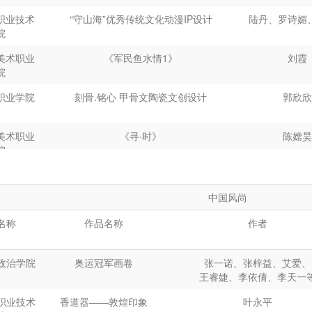
职业技术
“守山海”优秀传统文化动漫IP设计
陆丹、罗诗媚
东科技职业学院
静默
.
迷
院
轻工职业技术大学
“
橘香万里
-
中华化橘红第一村
”--
大岭村风
李剑锋
美术职业
《军民鱼水情
1
》
刘霞
情街改造设计
院
轻工职业技术大学
福畔人家
--
基于生态文化旅游的乡村民宿
职业学院
刻骨
.
铭心
甲骨文陶瓷文创设计
郭欣欣
改造设计
轻工职业技术大学
广州市街区概念规划城市软装设计方案
郑博
美术职业
《寻
·
时》
陈嫦昊
院
、
四职业技
《锦囊妙语》
黄曼曼、文
学校
中国风尚
职业技术
行韵
-
非遗竹编装置艺术
陈宏杰、黄家
名称
作品名称
作者
学
霞、梁政
术职业学
剪纸
--
清明上河图
郭娜
政治学院
奥运冠军画卷
张一诺、张梓益、艾爱、
院
王睿婕、李依倩、李天一
职业技术
医检中段尿液采集杯
倪升阳
职业技术
香道器——敦煌印象
叶永平
院