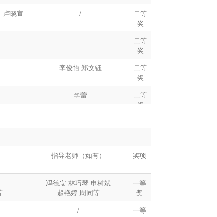
、卢晓宣
/
二等
王珂
三等奖
奖
，李羽羽，林华栋
三等奖
二等
奖
郑宏强
赵杰
三等奖
李俊怡
郑文钰
二等
奖
宇、马瑜卉、吴展
李全恒
三等奖
李蕾
二等
羿、黄岚榄
奖
张旭东、李伙恩
虹娟
二等
奖
荣、李文
刘明、党景贺
二等
指导老师（如有）
奖项
昊
奖
王丹
二等
冯德安 林巧琴 申树斌
一等
奖
等
赵艳婷 周同等
奖
管应根
三等
/
一等
奖