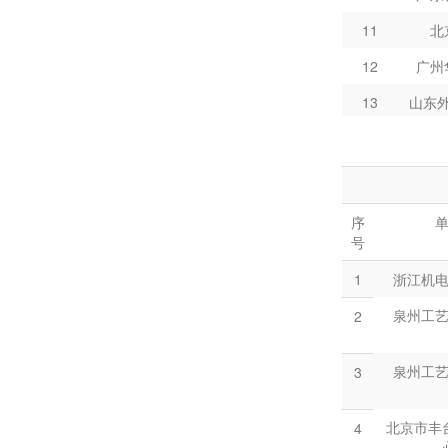
11
北
12
广州
13
山东
14
四川
15
东
序
16
中
号
17
广州
1
浙江机
泉州工
2
18
广州
泉州工
3
19
河
20
河
北京市丰
4