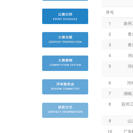
序号
1
泉州
2
青
3
青
4
河
5
河
6
河
7
湖南
8
苏州
9
山
10
广东