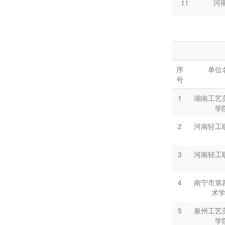
汕头
23
11
河
45
河
苏州工艺
24
12
四川
46
河
25
广州番
13
泉州
47
河
广州番
26
序
48
单位
河
14
河北
号
49
河
15
深
1
湖南工艺
50
河
学
16
河
51
广
2
河南轻工
17
河
52
山
3
河南轻工
18
河
53
山
19
河
4
南宁市第
54
广东
术
20
河
55
湖南
5
泉州工艺
学
21
湖南
56
广州