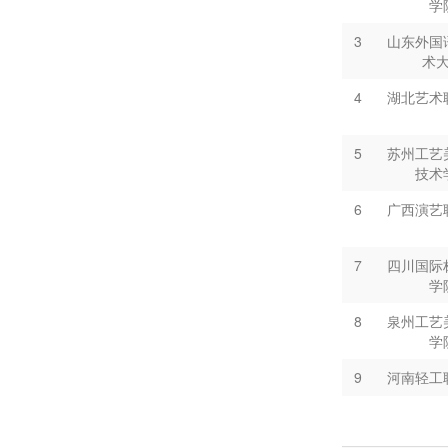
学
14
泉州工艺
3
山东外国
学
术
15
中山市中
4
湖北艺术
16
河南轻工
5
苏州工艺
技术
17
河南轻工
6
广西演艺
18
河南轻工
7
四川国际
学
19
河南轻工
8
泉州工艺
学
20
苏州工艺
9
河南轻工
技术
21
南宁市第
10
河南轻工
术