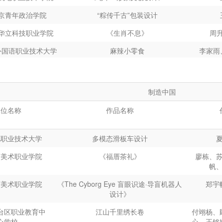
京青年政治学院
“粽传千古”包装设计
华立科技职业学院
《生肖不息》
周
外国语职业技术大学
麻辣小零食
李家雨
国际标榜职业学院
震鳞字体海报设计
制造中国
莞职业技术学院
窗色满园
单位名称
作品名称
山市中等专业学校
潮流先行
宛明
现代信息工程职业技
流光彩颜
电职业技术大学
多模态滑板车设计
术学院
艺美术职业学院
《福厝茶礼》
廖栋、
现代信息工程职业技
华夏古韵
帆
术学院
艺美术职业学院
《The Cyborg Eye 盲眼识途·导盲机器人
郑宇
南轻工职业学院
《小夕的七夕节》
黄
设计》
南轻工职业学院
呦呦鹿鸣
台区职业教育中
江山千里绣长卷
付翊杨、
心学校
心、王铭