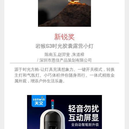
新锐奖
岩猴S3时光胶囊露营小灯
陈南玉,赵羿斐 ,朱道樟
/ 深圳市恩佳产品策划有限公司
源于时光方舱-让灯具充满想象力。一键开关模式，转换
主灯和气氛灯。小巧体积伴你随身而行。一体式精致金
属外观，增添户外生活乐趣。