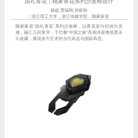
国礼青花｜顾家青花系列沙发椅设计
杨超,贾猛刚,孙延秋
/ 浙江理工大学，浙江传媒学院，顾家家居
顾家家居“国礼青花”系列沙发椅，以青花瓷与织锦为灵
感，融汇几何美学，于巴黎“中国之家”亮相并获奥组委永
久收藏，展现东方艺术的当代表达与国际风范。