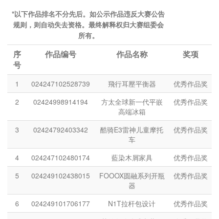
*以下作品排名不分先后。如公示作品违反大赛公告
规则，则自动失去资格。最终解释权归大赛组委会
所有。
序
作品编号
作品名称
奖项
号
1
024247102528739
飛行耳壓平衡器
优秀作品奖
2
02424998914194
方太全球新一代平嵌
优秀作品奖
高端冰箱
3
02424792403342
酷骑E3雷神儿童摩托
优秀作品奖
车
4
024247102480174
藍染木屑家具
优秀作品奖
5
024249102438015
FOOOX圆融系列开瓶
优秀作品奖
器
6
024249101706177
N1T拉杆包设计
优秀作品奖