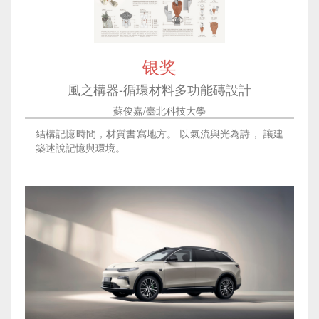
银奖
風之構器-循環材料多功能磚設計
蘇俊嘉/臺北科技大學
結構記憶時間，材質書寫地方。 以氣流與光為詩， 讓建
築述說記憶與環境。