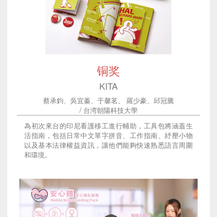
铜奖
KITA
蔡承鈞、吳宜蓁、于馨茗、 羅少豪、邱冠騰
/ 台湾朝陽科技大學
為初次來台的印尼看護移工進行輔助，工具包將涵蓋生
活指南，包括日常中文單字拼音、工作指南、紓壓小物
以及基本法律權益資訊，讓他們能夠快速熟悉語言周圍
和環境。