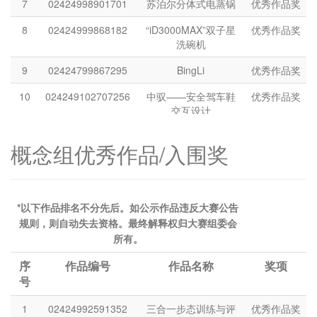
7
02424998901701
苏泊尔分体式电蒸锅
优秀作品奖
8
02424999868182
“iD3000MAX”双子星
优秀作品奖
洗碗机
9
02424799867295
BingLi
优秀作品奖
10
024249102707256
中驭——安全驾车鞋
优秀作品奖
交互设计
11
02424992736958
科大讯飞AI黑板
优秀作品奖
概念组优秀作品/入围奖
12
02424793263374
纸模竹编
优秀作品奖
13
024249102451370
随动撑腰FLOW360人
优秀作品奖
体工学椅
*以下作品排名不分先后。如公示作品违反大赛公告
规则，则自动失去资格。最终解释权归大赛组委会
14
02424996026353
NOOIR NOLAND 1客
优秀作品奖
所有。
制化机械键盘
序
作品编号
作品名称
奖项
15
024247100134521
七贤集-名窑社长杯套
优秀作品奖
号
装
1
02424992591352
三合一步态训练与评
优秀作品奖
16
024247102485060
台灣石虎百寶盒
优秀作品奖