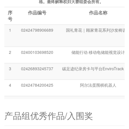
格。最终解释权归大赛组委会所有。
序
作品编号
作品名称
号
1
02424798906689
国礼青花｜顾家青花系列沙发椅设
2
02400103698520
储能行动·移动电储能视觉设计
3
02426893245737
碳足迹纪录房卡与平台EnviroTrack Ca
4
02424784200425
阿尔法蛋围棋机器人
5
024249104022921
“一点心意”采芝斋年货礼盒
产品组优秀作品/入围奖
6
0234382402151
登山求生背包