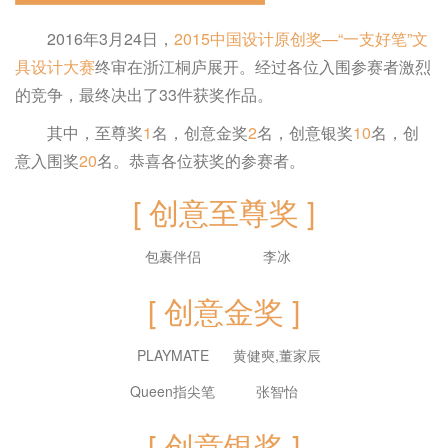
2016年3月24日，
2015中国设计原创奖—“一支好笔”文
具设计大赛
终审在浙江桐庐展开。经过各位入围参赛者激烈
的竞争，最终决出了33件获奖作品。
其中，至尊奖
1
名，创意金奖
2
名，创意银奖
10
名，创
意入围奖
20
名。恭喜各位获奖的参赛者。
[ 创意至尊奖 ]
包裹伴侣
李冰
[ 创意金奖 ]
PLAYMATE
黄健奭,董家辰
Queen指尖笔
张智怡
[ 创意银奖 ]