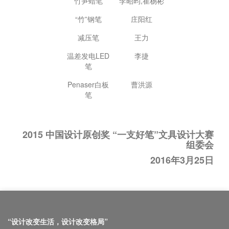
竹笋蜡笔
李昭昀,崔杨彬
“竹”钢笔
庄阳红
减压笔
王力
温差发电LED
李捷
笔
Penaser白板
曹洪源
笔
2015 中国设计原创奖 “一支好笔”文具设计大赛
组委会
2016年3月25日
“设计改变生活，设计改变格局”