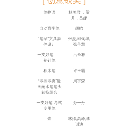
笔物语
林美君 ，梁
月，吕娜
自动盲字笔
胡晗
“笔孕”文具套
张焘,司弼华,
件设计
张芊慧
一支好笔——
吕圣雅
别针笔
积木笔
许王霸
“即插即换”漫
周宇森
画蘸水笔笔头
转换组合
一支好笔-考试
孙一丹
专用笔
壹
林娣,高峰,李
训迪