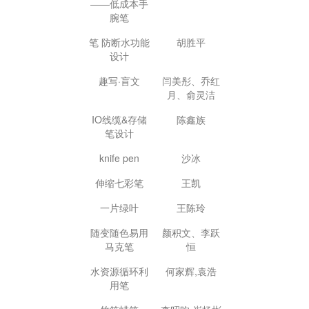
——低成本手
腕笔
笔 防断水功能
胡胜平
设计
趣写·盲文
闫美彤、乔红
月、俞灵洁
IO线缆&存储
陈鑫族
笔设计
knife pen
沙冰
伸缩七彩笔
王凯
一片绿叶
王陈玲
随变随色易用
颜积文、李跃
马克笔
恒
水资源循环利
何家辉,袁浩
用笔