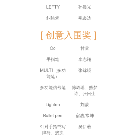
LEFTY
孙晨光
纠错笔
毛鑫达
[ 创意入围奖 ]
Oo
甘露
手指笔
李志翔
MULTI（多功
张锦锳
能笔）
多功能信号笔
陈璐瑶、熊梦
诗、张日生
Lighten
刘蒙
Bullet pen
宿浩,常坤
针对手指书写
吴伊若
障碍、残疾