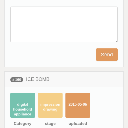
ICE BOMB
# 160
digital
impression
2015-05-06
household
drawing
appliance
Category
stage
uploaded