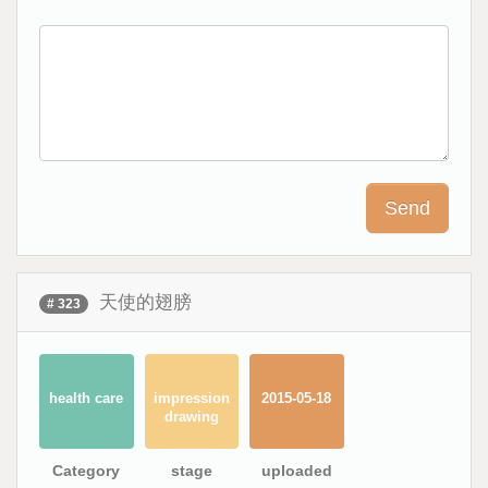
天使的翅膀
# 323
health care
impression
2015-05-18
drawing
Category
stage
uploaded