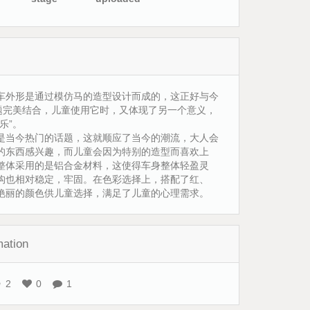
车外形是通过模仿马的造型设计而成的，这正好与今
主题完美结合，儿童使用它时，又体现了另一个意义，
乐”。
”也是当今热门的话题，这就顺应了当今的潮流，大人会
的东西感兴趣，而儿童会因为特别的造型而喜欢上
整体采用的是铝合金材料，这使得车身整体轻盈灵
构也相对稳定，牢固。在色彩选择上，搭配了红、
艳丽的颜色供儿童选择，满足了儿童的心理需求。
mation
2
0
1