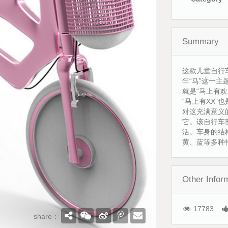
Summary
这款儿童自行
年“马”这一
就是“马上有欢
“马上有XX
对这充满意义
它。该自行车
活。车身的结
黄、蓝等多种
Other Infor
17783
share：