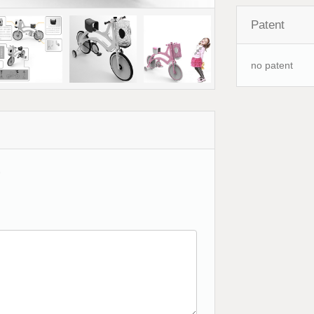
Patent
no patent
o