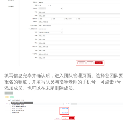
填写信息完毕并确认后，进入团队管理页面。选择您团队要
报名的赛道，并填写队员与指导老师的手机号，可点击+号
添加成员。也可以在末尾删除成员。