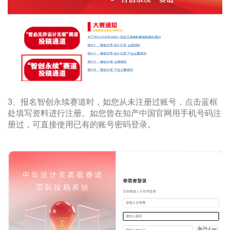
3、报名智创永续赛道时，如您从未注册过账号，点击蓝框
处填写资料进行注册。如您曾在知产中国官网用手机号码注
册过，可直接使用已有的账号密码登录。