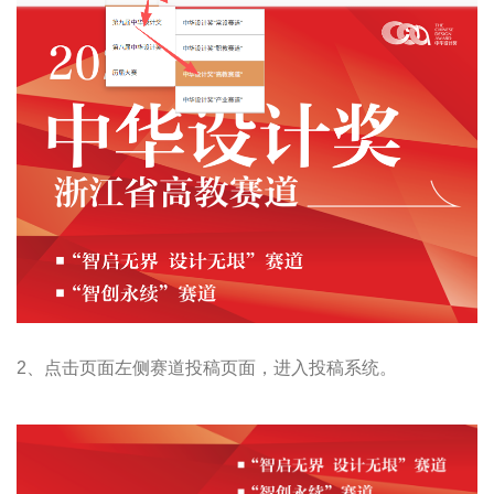
2、点击页面左侧赛道投稿页面，进入投稿系统。