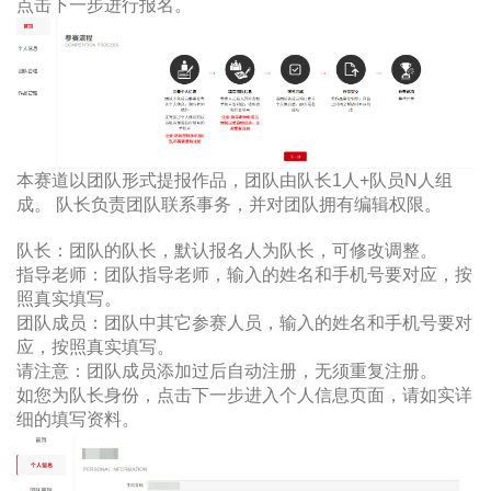
点击下一步进行报名。
本赛道以团队形式提报作品，团队由队长1人+队员N人组
成。 队长负责团队联系事务，并对团队拥有编辑权限。
队长：团队的队长，默认报名人为队长，可修改调整。
指导老师：团队指导老师，输入的姓名和手机号要对应，按
照真实填写。
团队成员：团队中其它参赛人员，输入的姓名和手机号要对
应，按照真实填写。
请注意：团队成员添加过后自动注册，无须重复注册。
如您为队长身份，点击下一步进入个人信息页面，请如实详
细的填写资料。