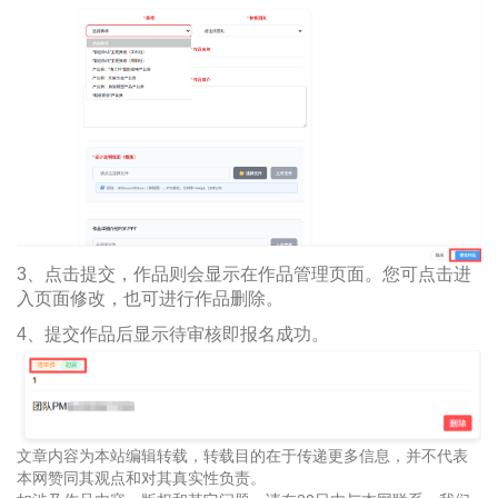
3、点击提交，作品则会显示在作品管理页面。您可点击进
入页面修改，也可进行作品删除。
4、提交作品后显示待审核即报名成功。
文章内容为本站编辑转载，转载目的在于传递更多信息，并不代表
本网赞同其观点和对其真实性负责。