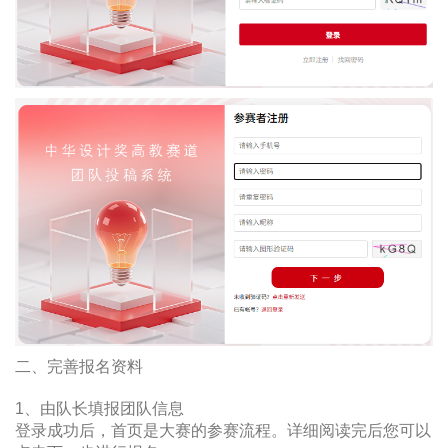
二、完善报名资料
1、由队长填报团队信息
登录成功后，首页是大赛的参赛流程。详细阅读完后您可以