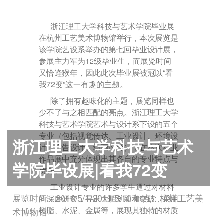
浙江理工大学科技与艺术学院毕业展
在杭州工艺美术博物馆举行，本次展览是
该学院艺设系举办的第七回毕业设计展，
参展主力军为12级毕业生，而展览时间
又恰逢猴年，因此此次毕业展被冠以“看
我72变”这一有趣的主题。
除了拥有趣味化的主题，展览同样也
少不了与之相匹配的亮点。浙江理工大学
科技与艺术学院艺术与设计系下设的五个
专业（包括视觉传达、工业设计、环境设
浙江理工大学科技与艺术
计、广告设计、动画设计），在本次毕业
作品展中充分体现出其各自的专业特点与
学院毕设展|看我72变
优势。
工业设计专业的许多学生通过对材料
展览时间：2016/5/1-2016/5/10 地点：杭州工艺美
的深度研究，寻求大胆创新和突破，采用
树脂、水泥、金属等，展现其独特的材质
术博物馆