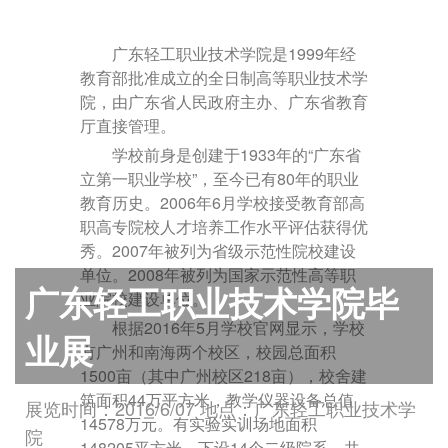
广东轻工职业技术学院是1999年经
教育部
批准成立的全日制高等职业技术学
院，由广东省人民政府主办、
广东省教育
厅
直接管理。
学校前身是创建于1933年的“广东省
立第一职业学校”，至今已有80年的职业
教育历史。2006年6月学校接受教育部
高
职高专院校
人才培养工作水平评估获得优
秀。2007年被列为省级示范性院校建设
单位。2008年被列为
国家示范性高等职
广东轻工职业技术学院毕
业院校
建设单位。
根据2016年5月学校官网显示，学校
业展
有广州和南海两个校区，校园总面积
1500亩（其中广州校区218亩），校舍建
筑面积44万平方米，教学仪器设备总值
展览时间：2016/6/07 地点：广东轻工职业技术学
14578万元。有实验实训场地面积
院
148205平方米，下设14个二级院系，共