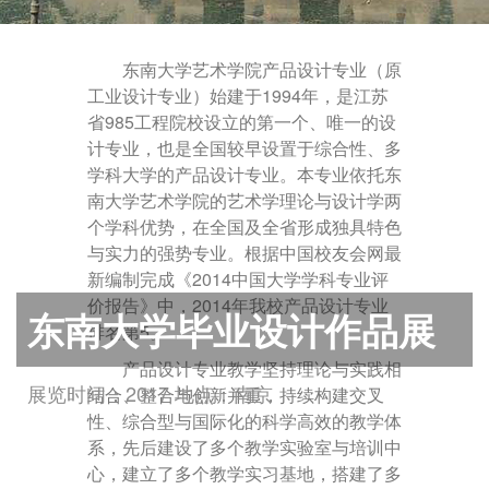
东南大学艺术学院产品设计专业（原
工业设计专业）始建于
1994
年，是江苏
省
985
工程院校设立的第一个、唯一的设
计专业，也是全国较早设置于综合性、多
学科大学的产品设计专业。本专业依托东
南大学艺术学院的艺术学理论与设计学两
个学科优势，在全国及全省形成独具特色
与实力的强势专业。根据中国校友会网最
新编制完成《
2014
中国大学学科专业评
价报告》中，
2014
年我校产品设计专业
东南大学毕业设计作品展
排名第
5
。
产品设计专业教学坚持理论与实践相
展览时间：2017 地点：南京
结合、整合与创新并重，持续构建交叉
性、综合型与国际化的科学高效的教学体
系，先后建设了多个教学实验室与培训中
心，建立了多个教学实习基地，搭建了多