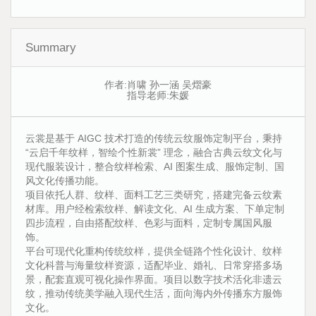
Summary
作者:肖啸 孙一涵 吴熠豪
指导老师:朱媛
云裳是基于 AIGC 技术打造的传统云纹服饰定制平台，秉持
“云启千年纹样，智绘个性新裳” 理念，融合古典云纹文化与
现代服装设计，整合纹样检索、AI 图案生成、服饰定制、国
风文化传播功能。
项目依托人群、纹样、面料工艺三类研究，搭建完备云纹素
材库。用户经检索纹样、解读文化、AI 生成方案、下单定制
四步流程，自由搭配纹样、色彩与面料，定制专属国风服
饰。
平台可现代化重构传统纹样，提供全链路个性化设计、纹样
文化科普与海量纹样资源，适配毕业、婚礼、日常穿搭多场
景，配套直观可视化操作界面。项目以数字技术活化非遗云
纹，推动传统美学融入现代生活，面向海内外传播东方服饰
文化。