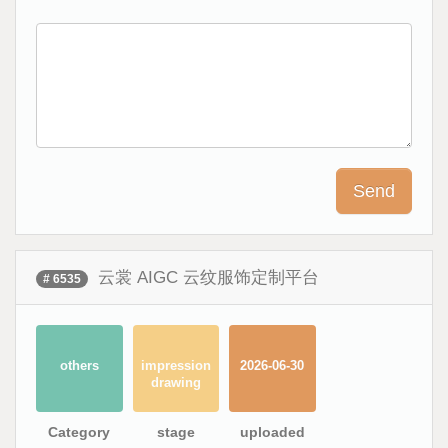
云裳 AIGC 云纹服饰定制平台
# 6535
others
impression
2026-06-30
drawing
Category
stage
uploaded