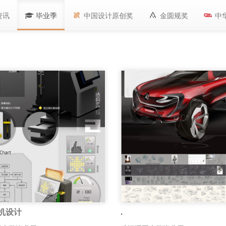
资讯
毕业季
中国设计原创奖
金圆规奖
中
机设计
.