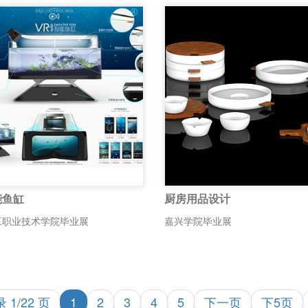
能鱼缸
厨房用品设计
工职业技术学院毕业展
嘉兴学院毕业展
 1/22 页
1
2
3
4
5
下一页
下5页